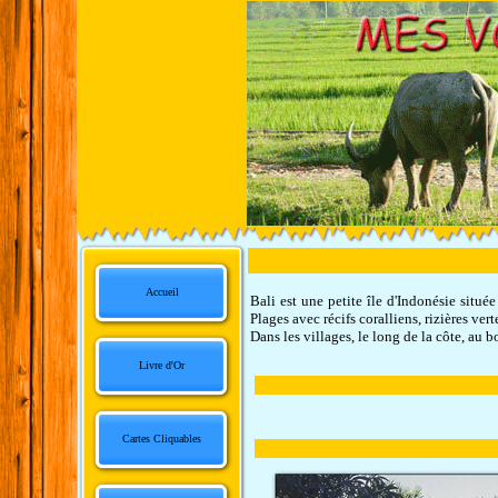
Accueil
Bali est une petite île d'Indonésie situ
Plages avec récifs coralliens, rizières ver
Dans les villages, le long de la côte, au b
Livre d'Or
Cartes Cliquables