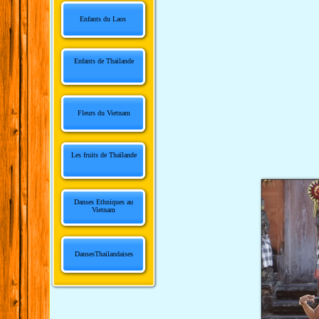
Enfants du Laos
Enfants de Thailande
Fleurs du Vietnam
Les fruits de Thaïlande
Danses Ethniques au
Vietnam
DansesThailandaises