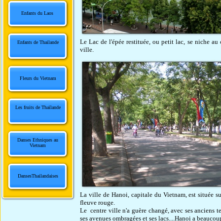
Enfants du Laos
Le Lac de l'épée restituée, ou petit lac, se niche au 
Enfants de Thailande
ville.
Fleurs du Vietnam
Les fruits de Thaïlande
Danses Ethniques au
Vietnam
DansesThailandaises
La ville de Hanoi, capitale du Vietnam, est située su
fleuve rouge.
Le centre ville n'a guère changé, avec ses anciens t
ses avenues ombragées et ses lacs....Hanoi a beauco