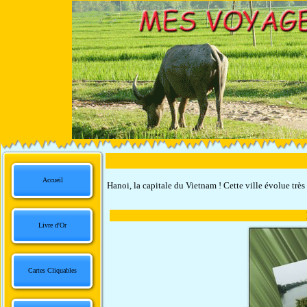
Accueil
Hanoi, la capitale du Vietnam ! Cette ville évolue trè
Livre d'Or
Cartes Cliquables