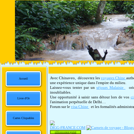
Avec Chinaveo, découvrez les
voyages Chine
auth
Accueil
une expérience unique dans l'empire du milieu.
Laissez-vous tenter par un
séjours Malaisie
orie
inoubliables.
Une opportunité à saisir sans détour lors de vos
ci
Livre d'Or
l'animation perpétuelle de Delhi…
Forum sur le
visa Chine
et les formalités administra
Cartes Cliquables
DIGG-FRANCE.COM
référencement gratuit