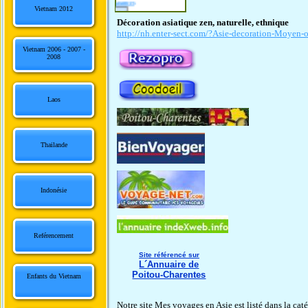
annuaire voyage et vacances
Vietnam 2012
n annuaire généraliste, visitez les catégories
Actualités et médias
,
Sciences et technologie
Décoration asiatique zen, naturelle, ethnique
http://nh.enter-sect.com/?Asie-decoration-Moyen-or
Vietnam 2006 - 2007 -
2008
Laos
Thailande
Indonésie
Reférencement
Site référencé sur
L´Annuaire de
Poitou-Charentes
Enfants du Vietnam
Notre site Mes voyages en Asie est listé dans la cat