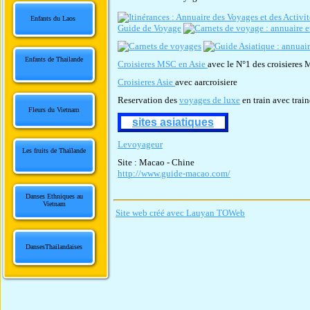
Enfants du Laos
Guide de Voyage
Enfants de Thailande
Croisieres MSC en Asie
avec le N°1 des croisieres
Croisieres Asie
avec aarcroisiere
Reservation des
voyages de luxe
en train avec trai
Fleurs du Vietnam
sites asiatiques
Levoyageur
Les fruits de Thaïlande
Site : Macao - Chine
http://www.guide-macao.com/
Danses Ethniques au
Vietnam
Site web créé avec Lauyan TOWeb
DansesThailandaises